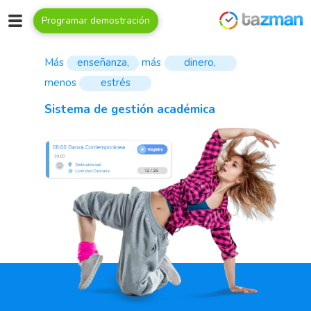
Programar demostración
Más
e
n
s
e
ñ
a
n
z
a
,
más
d
i
n
e
r
o
,
menos
e
s
t
r
é
s
Sistema de gestión académica