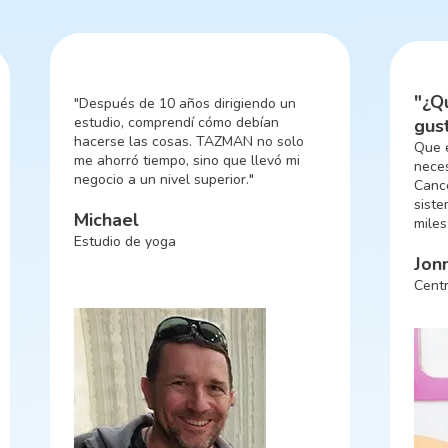
"¿Qué es lo que más me
gusta de TAZMAN?
Que encuentro en él todo lo que
necesito, ubicado en un solo lugar.
Cancelé todas las suscripciones en
sistemas complementarios y ahorro
miles de Pesos cada mes."
Jonny Asulin
Centro de inglés